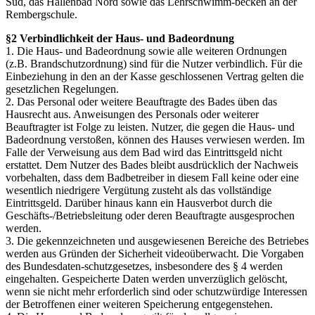
Süd, das Hallenbad Nord sowie das Lehrschwimm-becken an der
Rembergschule.
§2 Verbindlichkeit der Haus- und Badeordnung
1. Die Haus- und Badeordnung sowie alle weiteren Ordnungen
(z.B. Brandschutzordnung) sind für die Nutzer verbindlich. Für die
Einbeziehung in den an der Kasse geschlossenen Vertrag gelten die
gesetzlichen Regelungen.
2. Das Personal oder weitere Beauftragte des Bades üben das
Hausrecht aus. Anweisungen des Personals oder weiterer
Beauftragter ist Folge zu leisten. Nutzer, die gegen die Haus- und
Badeordnung verstoßen, können des Hauses verwiesen werden. Im
Falle der Verweisung aus dem Bad wird das Eintrittsgeld nicht
erstattet. Dem Nutzer des Bades bleibt ausdrücklich der Nachweis
vorbehalten, dass dem Badbetreiber in diesem Fall keine oder eine
wesentlich niedrigere Vergütung zusteht als das vollständige
Eintrittsgeld. Darüber hinaus kann ein Hausverbot durch die
Geschäfts-/Betriebsleitung oder deren Beauftragte ausgesprochen
werden.
3. Die gekennzeichneten und ausgewiesenen Bereiche des Betriebes
werden aus Gründen der Sicherheit videoüberwacht. Die Vorgaben
des Bundesdaten-schutzgesetzes, insbesondere des § 4 werden
eingehalten. Gespeicherte Daten werden unverzüglich gelöscht,
wenn sie nicht mehr erforderlich sind oder schutzwürdige Interessen
der Betroffenen einer weiteren Speicherung entgegenstehen.