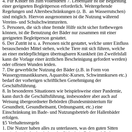
4. Für Kinder bis zum vollendeten 7. Lebensjahr ist die Begleitung
einer geeigneten Begleitperson erforderlich. Weitergehende
Regelungen und Altersbeschränkungen (z. B. an Wasserrutschen)
sind möglich. Hiervon ausgenommen ist die Nutzung während
Vereins- und Schulschwimmzeiten.
5. Personen, die sich ohne fremde Hilfe nicht sicher fortbewegen
können, ist die Benutzung der Bäder nur zusammen mit einer
geeigneten Begleitperson gestattet.
6. Der Zutritt ist u. a. Personen nicht gestattet, welche unter Einfluss
berauschender Mittel stehen, welche Tiere mit sich führen, welche
an einer meldepflichtigen übertragbaren Krankheit (im Zweifelsfall
kann die Vorlage einer ärztlichen Bescheinigung gefordert werden)
oder offenen Wunden leiden.
7. Die gewerbliche Nutzung der Bäder (z.B. in Form von
Wassergymnastikkursen, Aquarobic-Kursen, Schwimmkursen etc.)
bedarf der vorherigen schriftlichen Genehmigung der
Geschäftsführung.
8. In besonderen Situationen wie beispielsweise einer Pandemie,
kann durch die Geschäftsführung, insbesondere aber auch auf
Weisung übergeordneter Behörden (Bundesministerium für
Gesundheit, Gesundheitsamt, Ordnungsamt, etc.) eine
Einschränkung im Bade- und Nutzungsbetrieb der Hallenbäder
erfolgen.
§5 Verhaltensregeln
1. Die Nutzer haben alles zu unterlassen, was den guten Sitten