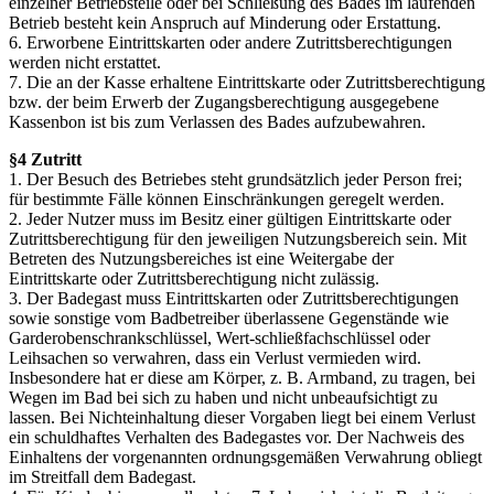
einzelner Betriebsteile oder bei Schließung des Bades im laufenden
Betrieb besteht kein Anspruch auf Minderung oder Erstattung.
6. Erworbene Eintrittskarten oder andere Zutrittsberechtigungen
werden nicht erstattet.
7. Die an der Kasse erhaltene Eintrittskarte oder Zutrittsberechtigung
bzw. der beim Erwerb der Zugangsberechtigung ausgegebene
Kassenbon ist bis zum Verlassen des Bades aufzubewahren.
§4 Zutritt
1. Der Besuch des Betriebes steht grundsätzlich jeder Person frei;
für bestimmte Fälle können Einschränkungen geregelt werden.
2. Jeder Nutzer muss im Besitz einer gültigen Eintrittskarte oder
Zutrittsberechtigung für den jeweiligen Nutzungsbereich sein. Mit
Betreten des Nutzungsbereiches ist eine Weitergabe der
Eintrittskarte oder Zutrittsberechtigung nicht zulässig.
3. Der Badegast muss Eintrittskarten oder Zutrittsberechtigungen
sowie sonstige vom Badbetreiber überlassene Gegenstände wie
Garderobenschrankschlüssel, Wert-schließfachschlüssel oder
Leihsachen so verwahren, dass ein Verlust vermieden wird.
Insbesondere hat er diese am Körper, z. B. Armband, zu tragen, bei
Wegen im Bad bei sich zu haben und nicht unbeaufsichtigt zu
lassen. Bei Nichteinhaltung dieser Vorgaben liegt bei einem Verlust
ein schuldhaftes Verhalten des Badegastes vor. Der Nachweis des
Einhaltens der vorgenannten ordnungsgemäßen Verwahrung obliegt
im Streitfall dem Badegast.