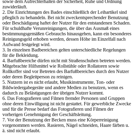
sowie dem Aufrechterhalten der Sicherheit, Ruhe und Ordnung
zuwiderläuft.
2. Die Einrichtungen des Bades einschließlich der Leihartikel sind
pfleglich zu behandeln. Bei nicht zweckentsprechender Benutzung
oder Beschädigung haftet der Nutzer für den entstandenen Schaden.
Für schuldhafte Verunreinigungen, die über das Ausmaß eines
bestimmungsgemäßen Gebrauchs hinausgehen, kann ein besonderes
Reinigungsgeld erhoben werden, dessen Höhe im Einzelfall nach
Aufwand festgelegt wird.
3. In einzelnen Badbereichen gelten unterschiedliche Regelungen
für die Bekleidung.
4. Barfußbereiche dürfen nicht mit Straßenschuhen betreten werden.
Mitgebrachte Hilfsmittel wie Rollstühle oder Rollatoren sowie
Rollkoffer sind vor Betreten des Barfußbereiches durch den Nutzer
oder deren Begleitperson zu reinigen.
5. Nutzern ist es nicht erlaubt, Musikinstrumente, Ton- oder
Bildwiedergabegeräte und andere Medien zu benutzen, wenn es
dadurch zu Belästigungen der übrigen Nutzer kommt.
6. Das Fotografieren und Filmen fremder Personen und Gruppen
ohne deren Einwilligung ist nicht gestattet. Für gewerbliche Zwecke
und für die Presse bedarf das Fotografieren und Filmen der
vorherigen Genehmigung der Geschäftsleitung.
7. Vor der Benutzung der Becken muss eine Körperreinigung
vorgenommen werden. Rasieren, Nägel schneiden, Haare färben u.
ä. sind nicht erlaubt.